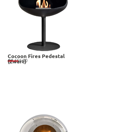
Cocoon Fires Pedestal
€
2.656,00
(Zwart)