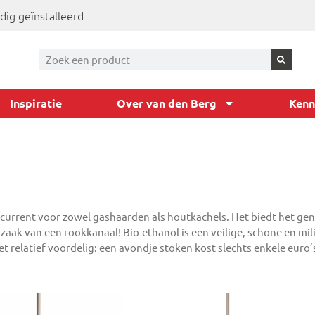
dig geïnstalleerd
Inspiratie
Over van den Berg
Kenn
current voor zowel gashaarden als houtkachels. Het biedt het ge
ak van een rookkanaal! Bio-ethanol is een veilige, schone en mil
 relatief voordelig: een avondje stoken kost slechts enkele euro’s.