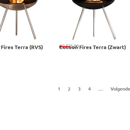
0
€
2.535,00
Fires Terra (RVS)
Cocoon Fires Terra (Zwart)
1
2
3
4
…
Volgend