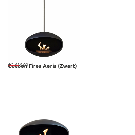
€
2.656,00
Cocoon Fires Aeris (Zwart)