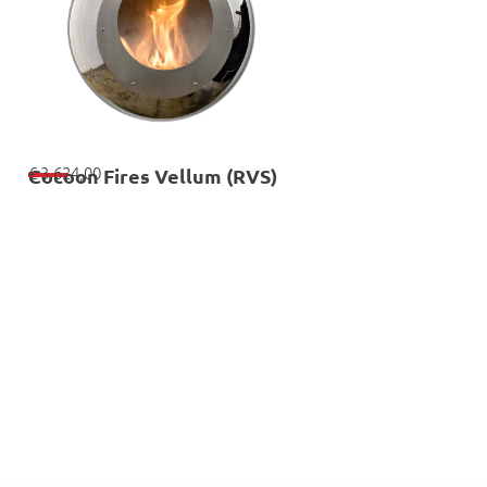
€
3.624,00
Cocoon Fires Vellum (RVS)
e