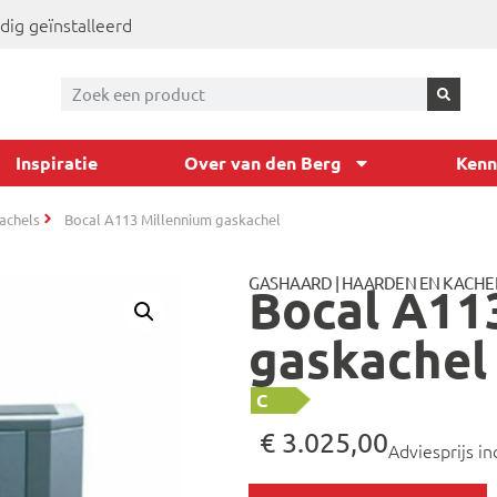
dig geïnstalleerd
Inspiratie
Over van den Berg
Kenn
achels
Bocal A113 Millennium gaskachel
GASHAARD
|
HAARDEN EN KACHE
Bocal A11
gaskachel
C
€
3.025,00
Adviesprijs in