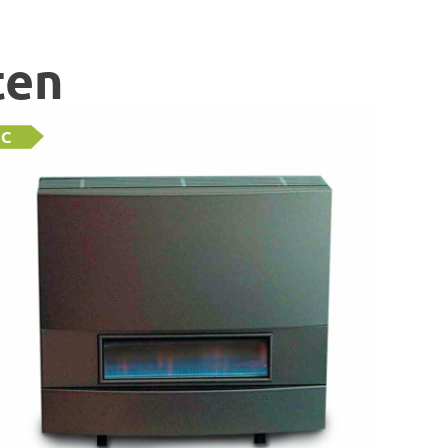
ten
C