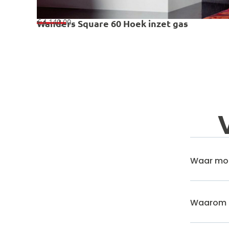
€
4.140,00
Wanders Square 60 Hoek inzet gas
Waar moet
Waarom e