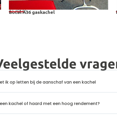
€
1.450,00
Bocal A36 gaskachel
Veelgestelde vrage
 ik op letten bij de aanschaf van een kachel
en kachel of haard met een hoog rendement?