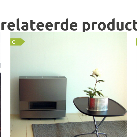
relateerde produc
C