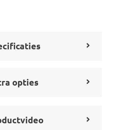
cificaties
tra opties
oductvideo