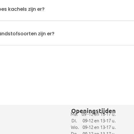
es kachels zijn er?
ndstofsoorten zijn er?
Openingstijden
Ma. 09 -12 en 13-17 u.
Di. 09-12 en 13-17 u.
Wo. 09-12 en 13-17 u.
Do. 09-12 en 13-17 u.