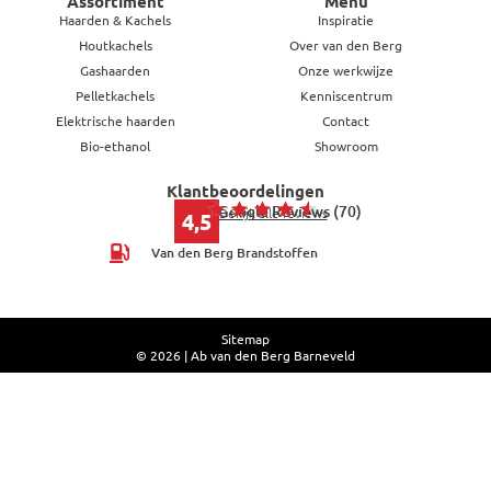
Assortiment
Menu
Haarden & Kachels
Inspiratie
Houtkachels
Over van den Berg
Gashaarden
Onze werkwijze
Pelletkachels
Kenniscentrum
Elektrische haarden
Contact
Bio-ethanol
Showroom
Klantbeoordelingen
Google Reviews (70)
Bekijk alle reviews
4,5
Van den Berg Brandstoffen
Sitemap
© 2026 | Ab van den Berg Barneveld