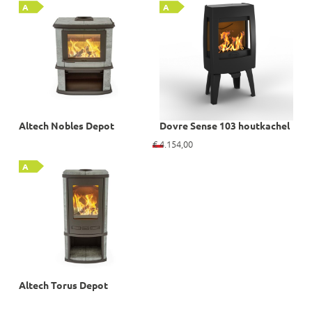
A
A
Altech Nobles Depot
Dovre Sense 103 houtkachel
€
4.154,00
A
Altech Torus Depot