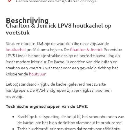
Klanten beoordelen ons met 4,5 sterren op Google
Beschrijving
Charlton & Jenrick LPV8 houtkachel op
voetstuk
Strak en modern. Dat zijn de woorden die deze vrijstaande
houtkachel
perféct omschrijven. De
Charlton & Jenrick
Purevision
LPV5 Linear is door zijn strakke design de perfecte aanvulling op
ieder modern interieur. De kachel is voorzien van drie ruiten en
staat op een voetstuk wat zorgt voor een geweldig zicht op het
knisperende
houtvuur
!
Let op; standaard krijgt u de kachel geleverd met zwarte
handgrepen. De RVS-handgrepen zijn verkrijgbaar voor een
meerprijs.
Technische eigenschappen van de LPV8:
Krachtige luchtspoeling die helpt bij het schoonbranden van
de kachel om het high definition vlambeeld te produceren
Tertiair luchtprofileringssysteem dat zorgt voor efficiënte