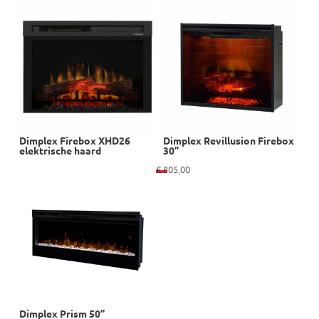
Dimplex Firebox XHD26
Dimplex Revillusion Firebox
elektrische haard
30”
€
805,00
Dimplex Prism 50”