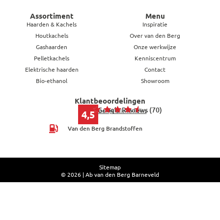
Assortiment
Menu
Haarden & Kachels
Inspiratie
Houtkachels
Over van den Berg
Gashaarden
Onze werkwijze
Pelletkachels
Kenniscentrum
Elektrische haarden
Contact
Bio-ethanol
Showroom
Klantbeoordelingen
Google Reviews (70)
Bekijk alle reviews
4,5
Van den Berg Brandstoffen
Sitemap
© 2026 | Ab van den Berg Barneveld