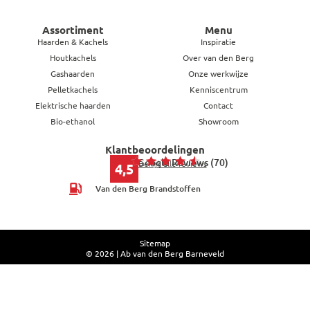
Assortiment
Menu
Haarden & Kachels
Inspiratie
Houtkachels
Over van den Berg
Gashaarden
Onze werkwijze
Pelletkachels
Kenniscentrum
Elektrische haarden
Contact
Bio-ethanol
Showroom
Klantbeoordelingen
Google Reviews (70)
Bekijk alle reviews
4,5
Van den Berg Brandstoffen
Sitemap
© 2026 | Ab van den Berg Barneveld