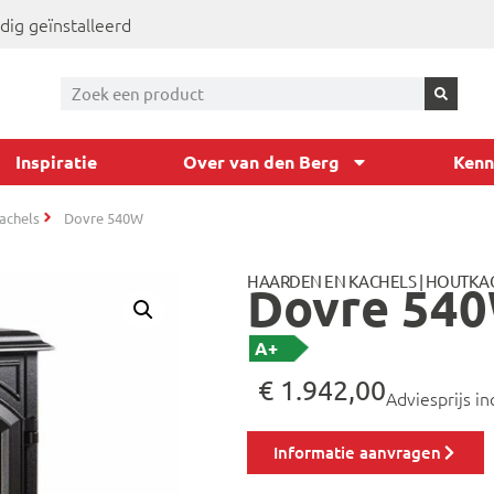
dig geïnstalleerd
Inspiratie
Over van den Berg
Kenn
achels
Dovre 540W
HAARDEN EN KACHELS
|
HOUTKA
Dovre 54
A+
€
1.942,00
Adviesprijs in
Informatie aanvragen