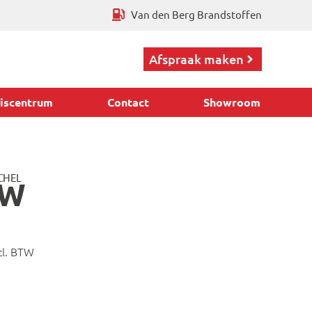
Van den Berg Brandstoffen
Afspraak maken
iscentrum
Contact
Showroom
CHEL
0W
cl. BTW