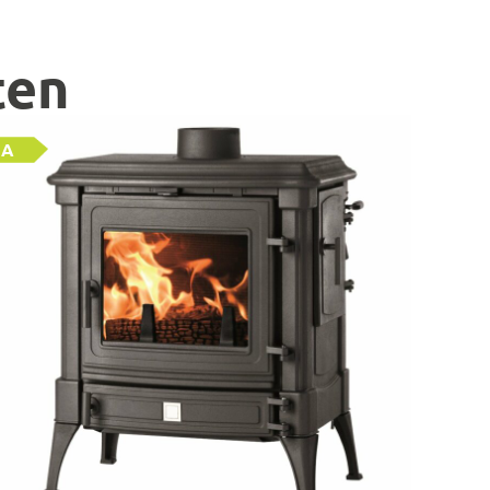
ten
A