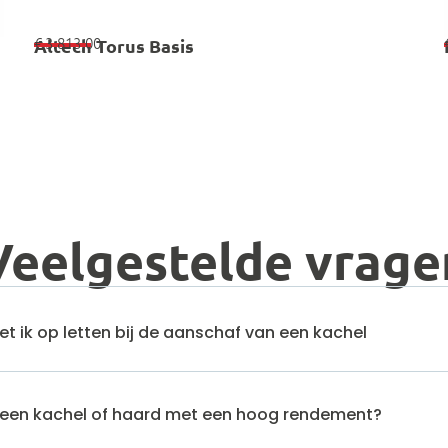
€
3.813,00
Altech Torus Basis
Veelgestelde vrage
 ik op letten bij de aanschaf van een kachel
en kachel of haard met een hoog rendement?