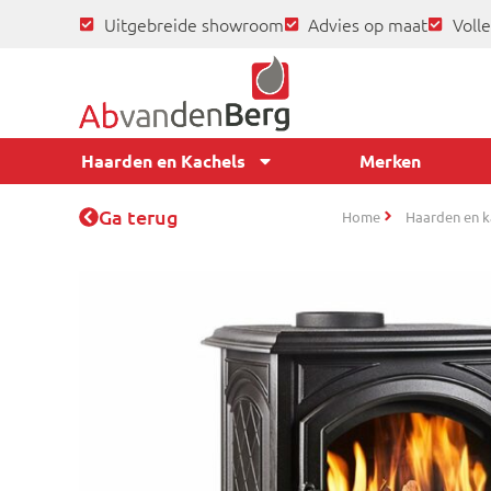
Uitgebreide showroom
Advies op maat
Volle
Haarden en Kachels
Merken
Ga terug
Home
Haarden en k