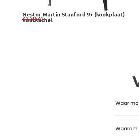
Nestor Martin Stanford 9+ (kookplaat)
€
3.050,00
houtkachel
Waar moet
Waarom e