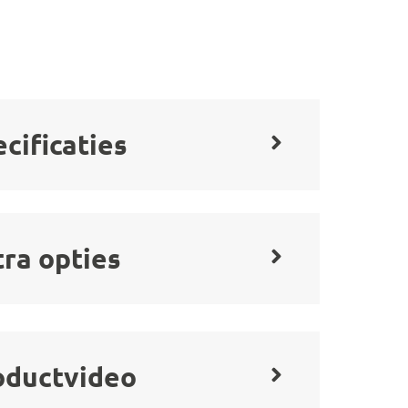
cificaties
tra opties
oductvideo