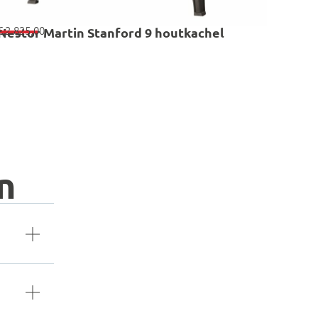
€
2.825,00
Nestor Martin Stanford 9 houtkachel
n