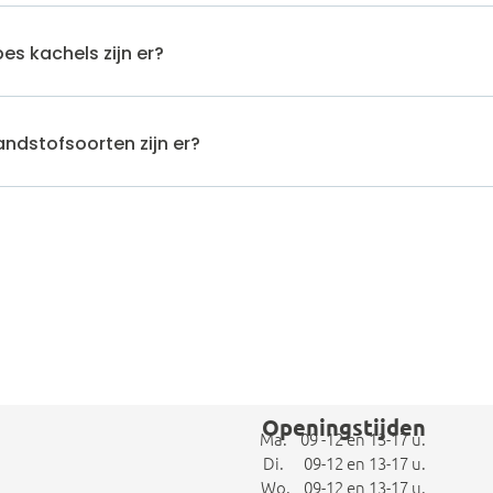
es kachels zijn er?
ndstofsoorten zijn er?
Openingstijden
Ma. 09 -12 en 13-17 u.
Di. 09-12 en 13-17 u.
Wo. 09-12 en 13-17 u.