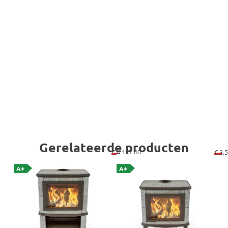
Gerelateerde producten
€
4.157,00
€
3.5
A+
A+