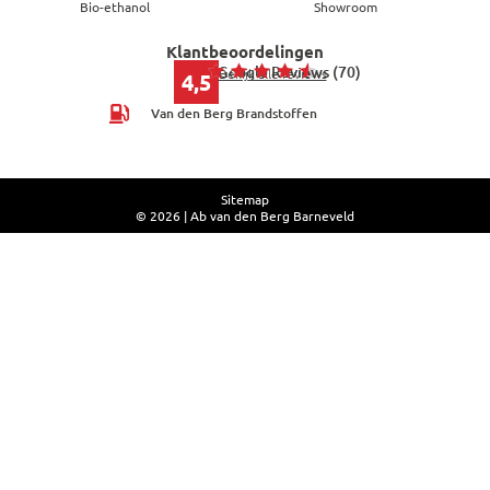
Bio-ethanol
Showroom
Klantbeoordelingen
Google Reviews (70)
Bekijk alle reviews
4,5
Van den Berg Brandstoffen
Sitemap
© 2026 | Ab van den Berg Barneveld