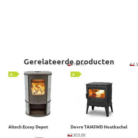
Gerelateerde producten
€
4.738,00
€
2.3
A
A
Altech Ecosy Depot
Dovre TAI45WD Houtkachel
€
2.825,00