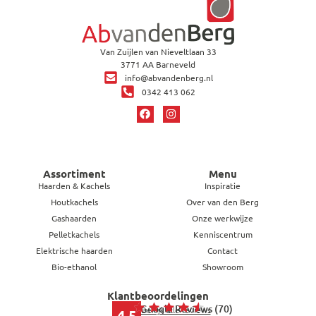
Van Zuijlen van Nieveltlaan 33
3771 AA Barneveld
info@abvandenberg.nl
0342 413 062
Assortiment
Menu
Haarden & Kachels
Inspiratie
Houtkachels
Over van den Berg
Gashaarden
Onze werkwijze
Pelletkachels
Kenniscentrum
Elektrische haarden
Contact
Bio-ethanol
Showroom
Klantbeoordelingen
Google Reviews (70)
Bekijk alle reviews
4,5