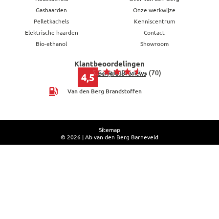
Gashaarden
Onze werkwijze
Pelletkachels
Kenniscentrum
Elektrische haarden
Contact
Bio-ethanol
Showroom
Klantbeoordelingen
Google Reviews (70)
Bekijk alle reviews
4,5
Van den Berg Brandstoffen
Sitemap
© 2026 | Ab van den Berg Barneveld