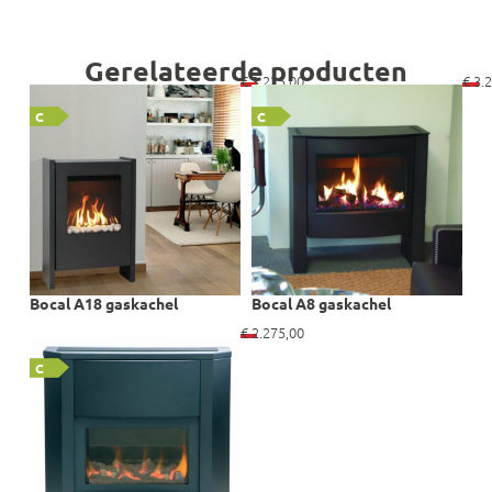
Gerelateerde producten
€
3.225,00
€
3.2
C
C
Bocal A18 gaskachel
Bocal A8 gaskachel
€
2.275,00
C