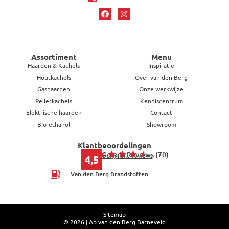
Assortiment
Menu
Haarden & Kachels
Inspiratie
Houtkachels
Over van den Berg
Gashaarden
Onze werkwijze
Pelletkachels
Kenniscentrum
Elektrische haarden
Contact
Bio-ethanol
Showroom
Klantbeoordelingen
Google Reviews (70)
Bekijk alle reviews
4,5
Van den Berg Brandstoffen
Sitemap
© 2026 | Ab van den Berg Barneveld