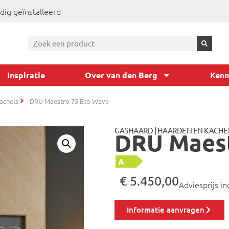
dig geïnstalleerd
Inspiratie
Over van den Berg
Kenn
achels
DRU Maestro 75 Eco Wave
GASHAARD
|
HAARDEN EN KACHE
DRU Maest
A
€
5.450,00
Adviesprijs in
Informatie aanvragen