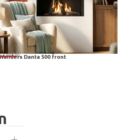
€
4.895,00
Wanders Danta 500 front
n