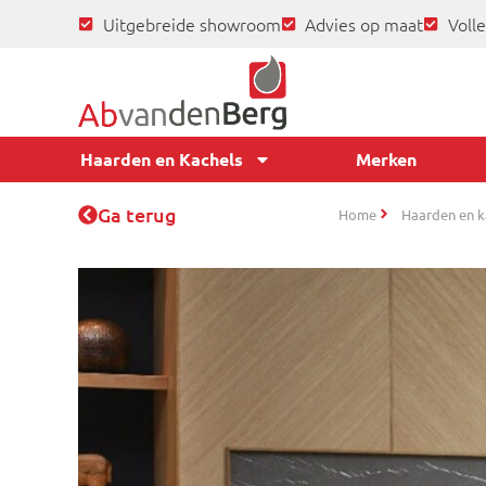
Uitgebreide showroom
Advies op maat
Volle
Haarden en Kachels
Merken
Ga terug
Home
Haarden en k