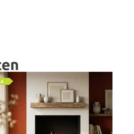
ten
A