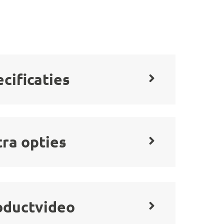
cificaties
tra opties
oductvideo