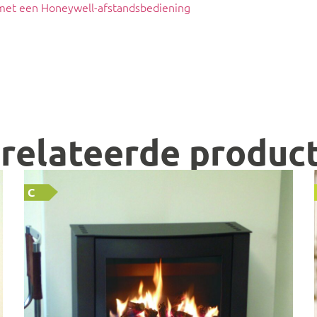
 met een Honeywell-afstandsbediening
relateerde produc
C