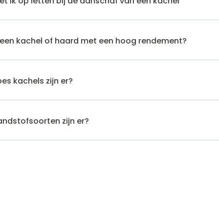
 ik op letten bij de aanschaf van een kachel
en kachel of haard met een hoog rendement?
es kachels zijn er?
ndstofsoorten zijn er?