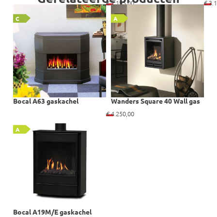
€
2.195,00
€
3.1
C
A
Bocal A63 gaskachel
Wanders Square 40 Wall gas
€
4.250,00
A
Bocal A19M/E gaskachel