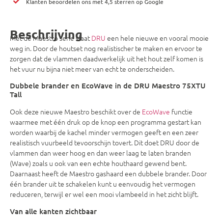
Klanten beoordelen ons met 4,5 sterren op Google
Beschrijving
Met de Maestro serie slaat
DRU
een hele nieuwe en vooral mooie
weg in. Door de houtset nog realistischer te maken en ervoor te
zorgen dat de vlammen daadwerkelijk uit het hout zelf komen is
het vuur nu bijna niet meer van echt te onderscheiden.
Dubbele brander en EcoWave in de DRU Maestro 75XTU
Tall
Ook deze nieuwe Maestro beschikt over de
EcoWave
functie
waarmee met één druk op de knop een programma gestart kan
worden waarbij de kachel minder vermogen geeft en een zeer
realistisch vuurbeeld tevoorschijn tovert. Dit doet DRU door de
vlammen dan weer hoog en dan weer laag te laten branden
(Wave) zoals u ook van een echte houthaard gewend bent.
Daarnaast heeft de Maestro gashaard een dubbele brander. Door
één brander uit te schakelen kunt u eenvoudig het vermogen
reduceren, terwijl er wel een mooi vlambeeld in het zicht blijft.
Van alle kanten zichtbaar