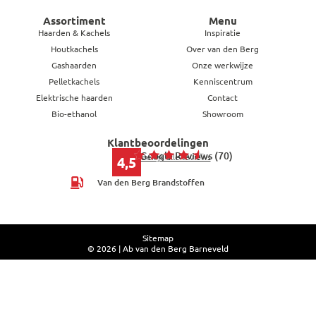
Assortiment
Menu
Haarden & Kachels
Inspiratie
Houtkachels
Over van den Berg
Gashaarden
Onze werkwijze
Pelletkachels
Kenniscentrum
Elektrische haarden
Contact
Bio-ethanol
Showroom
Klantbeoordelingen
Google Reviews (70)
Bekijk alle reviews
4,5
Van den Berg Brandstoffen
Sitemap
© 2026 | Ab van den Berg Barneveld