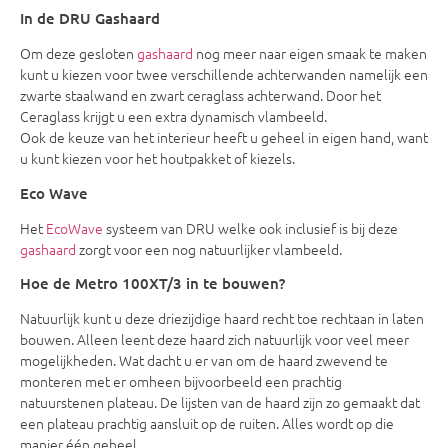
In de DRU Gashaard
Om deze gesloten
gashaard
nog meer naar eigen smaak te maken
kunt u kiezen voor twee verschillende achterwanden namelijk een
zwarte staalwand en zwart ceraglass achterwand. Door het
Ceraglass krijgt u een extra dynamisch vlambeeld.
Ook de keuze van het interieur heeft u geheel in eigen hand, want
u kunt kiezen voor het houtpakket of kiezels.
Eco Wave
Het
EcoWave
systeem van DRU welke ook inclusief is bij deze
gashaard
zorgt voor een nog natuurlijker vlambeeld.
Hoe de Metro 100XT/3 in te bouwen?
Natuurlijk kunt u deze driezijdige haard recht toe rechtaan in laten
bouwen. Alleen leent deze haard zich natuurlijk voor veel meer
mogelijkheden. Wat dacht u er van om de haard zwevend te
monteren met er omheen bijvoorbeeld een prachtig
natuurstenen plateau. De lijsten van de haard zijn zo gemaakt dat
een plateau prachtig aansluit op de ruiten. Alles wordt op die
manier één geheel.