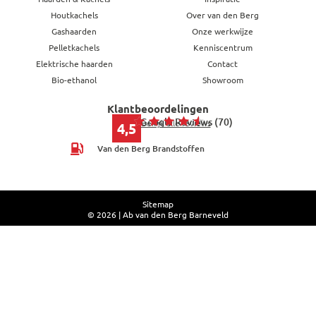
Houtkachels
Over van den Berg
Gashaarden
Onze werkwijze
Pelletkachels
Kenniscentrum
Elektrische haarden
Contact
Bio-ethanol
Showroom
Klantbeoordelingen
Google Reviews (70)
Bekijk alle reviews
4,5
Van den Berg Brandstoffen
Sitemap
© 2026 | Ab van den Berg Barneveld