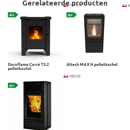
Gerelateerde producten
€
3.299,00
€
5.9
A+
A+
Duroflame Carré T3.2
Altech MAX H pelletkachel
pelletkachel
€
3.086,00
A+