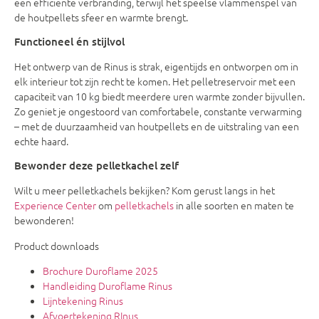
een efficiënte verbranding, terwijl het speelse vlammenspel van
de houtpellets sfeer en warmte brengt.
Functioneel én stijlvol
Het ontwerp van de Rinus is strak, eigentijds en ontworpen om in
elk interieur tot zijn recht te komen. Het pelletreservoir met een
capaciteit van 10 kg biedt meerdere uren warmte zonder bijvullen.
Zo geniet je ongestoord van comfortabele, constante verwarming
– met de duurzaamheid van houtpellets en de uitstraling van een
echte haard.
Bewonder deze pelletkachel zelf
Wilt u meer pelletkachels bekijken? Kom gerust langs in het
Experience Center
om
pelletkachels
in alle soorten en maten te
bewonderen!
Product downloads
Brochure Duroflame 2025
Handleiding Duroflame Rinus
Lijntekening Rinus
Afvoertekening RInus