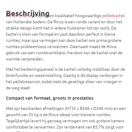
Beschrijving
De
Duroflame
Rinus is een kwalitatief hoogwaardige
pelletkachel
van Hollandse bodem. De Rinus is een ronde variant en door het
strakke design komt het in iedere huiskamer tot zijn recht. De
kachel is klein van formaat en past daardoor perfect in kleine
ruimtes, maar qua vermogen kan deze kachel ook prima grotere
ruimtes probleemloos verwarmen. Daarnaast maakt de Rinus
gebruik van een ruimteventilator,
hierdoor kan de kachel snel de
warmte verspreiden.
Met het bedieningspaneel is de kachel volledig instelbaar door de
timerfunctie en weekinstelling. Daarbij is dit display verborgen in
het pelletreservoir, zodat niets de gezellige sfeer van vroeger in
de weg staat!
Compact van formaat, groots in prestaties
Met zijn bescheiden afmetingen (H735 x B546 x D546 mm) en een
gewicht van 55 kg is de Rinus ideaal voor kleinere ruimtes.
Tegelijkertijd levert hij genoeg vermogen om ook grotere kamers
comfortabel te verwarmen. Zijn rendement van 85,7% zorgt voor