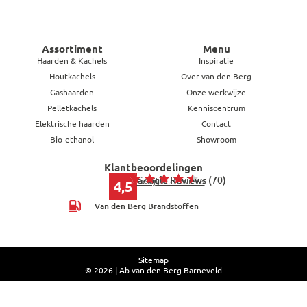
Assortiment
Menu
Haarden & Kachels
Inspiratie
Houtkachels
Over van den Berg
Gashaarden
Onze werkwijze
Pelletkachels
Kenniscentrum
Elektrische haarden
Contact
Bio-ethanol
Showroom
Klantbeoordelingen
Google Reviews (70)
Bekijk alle reviews
4,5
Van den Berg Brandstoffen
Sitemap
© 2026 | Ab van den Berg Barneveld