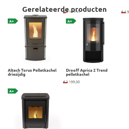
Gerelateerde producten
€
5.369,00
€
4.9
A+
A+
Altech Torus Pelletkachel
Drooff Aprica 2 Trend
driezijdig
pelletkachel
€
3.199,00
A+