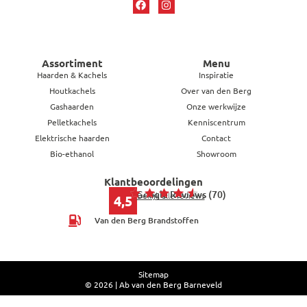
Assortiment
Menu
Haarden & Kachels
Inspiratie
Houtkachels
Over van den Berg
Gashaarden
Onze werkwijze
Pelletkachels
Kenniscentrum
Elektrische haarden
Contact
Bio-ethanol
Showroom
Klantbeoordelingen
Google Reviews (70)
Bekijk alle reviews
4,5
Van den Berg Brandstoffen
Sitemap
© 2026 | Ab van den Berg Barneveld