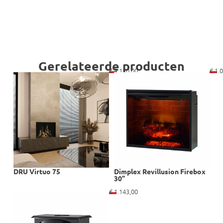
Gerelateerde producten
€
5.110,00
€
1.0
DRU Virtuo 75
Dimplex Revillusion Firebox
30”
€
1.143,00