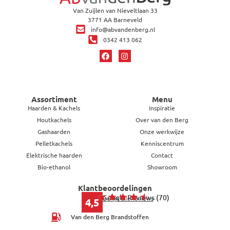
Van Zuijlen van Nieveltlaan 33
3771 AA Barneveld
info@abvandenberg.nl
0342 413 062
Assortiment
Menu
Haarden & Kachels
Inspiratie
Houtkachels
Over van den Berg
Gashaarden
Onze werkwijze
Pelletkachels
Kenniscentrum
Elektrische haarden
Contact
Bio-ethanol
Showroom
Klantbeoordelingen
Google Reviews (70)
Bekijk alle reviews
4,5
Van den Berg Brandstoffen