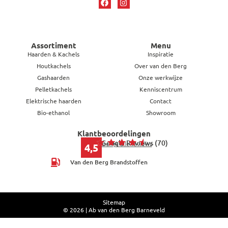
Assortiment
Menu
Haarden & Kachels
Inspiratie
Houtkachels
Over van den Berg
Gashaarden
Onze werkwijze
Pelletkachels
Kenniscentrum
Elektrische haarden
Contact
Bio-ethanol
Showroom
Klantbeoordelingen
Google Reviews (70)
Bekijk alle reviews
4,5
Van den Berg Brandstoffen
Sitemap
© 2026 | Ab van den Berg Barneveld