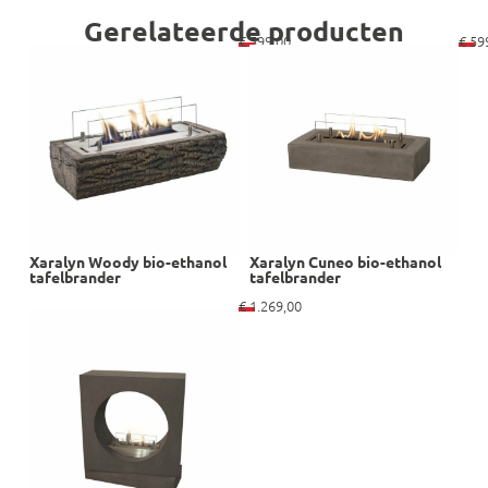
Gerelateerde producten
€
599,00
€
59
Xaralyn Woody bio-ethanol
Xaralyn Cuneo bio-ethanol
tafelbrander
tafelbrander
€
1.269,00