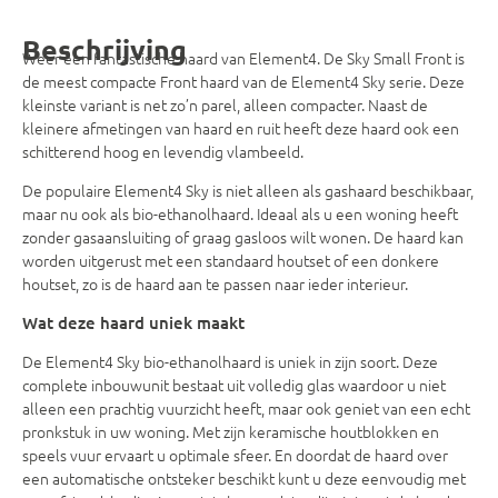
Beschrijving
Weer een fantastische haard van Element4. De Sky Small Front is
de meest compacte Front haard van de Element4 Sky serie. Deze
kleinste variant is net zo’n parel, alleen compacter. Naast de
kleinere afmetingen van haard en ruit heeft deze haard ook een
schitterend hoog en levendig vlambeeld.
De populaire Element4 Sky is niet alleen als gashaard beschikbaar,
maar nu ook als bio-ethanolhaard. Ideaal als u een woning heeft
zonder gasaansluiting of graag gasloos wilt wonen. De haard kan
worden uitgerust met een standaard houtset of een donkere
houtset, zo is de haard aan te passen naar ieder interieur.
Wat deze haard uniek maakt
De Element4 Sky bio-ethanolhaard is uniek in zijn soort. Deze
complete inbouwunit bestaat uit volledig glas waardoor u niet
alleen een prachtig vuurzicht heeft, maar ook geniet van een echt
pronkstuk in uw woning. Met zijn keramische houtblokken en
speels vuur ervaart u optimale sfeer. En doordat de haard over
een automatische ontsteker beschikt kunt u deze eenvoudig met