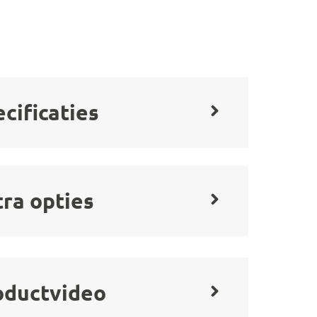
cificaties
tra opties
oductvideo