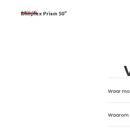
€
805,00
Dimplex Prism 50”
Waar moet
Waarom e