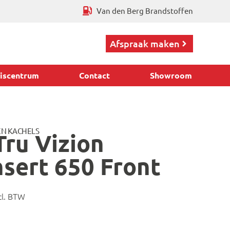
Van den Berg Brandstoffen
Afspraak maken
iscentrum
Contact
Showroom
N KACHELS
Tru Vizion
nsert 650 Front
cl. BTW