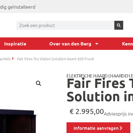
dig geïnstalleerd
Inspiratie
Over van den Berg
Kenn
achels
Fair Fires Tru Vizion Solution insert 650 Front
ELEKTRISCHE HAARD
|
HAARDEN E
Fair Fires 
Solution i
€
2.995,00
Adviesprijs in
Informatie aanvragen