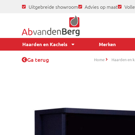
Uitgebreide showroom
Advies op maat
Volle
Haarden en Kachels
Merken
Ga terug
Home
Haarden en k