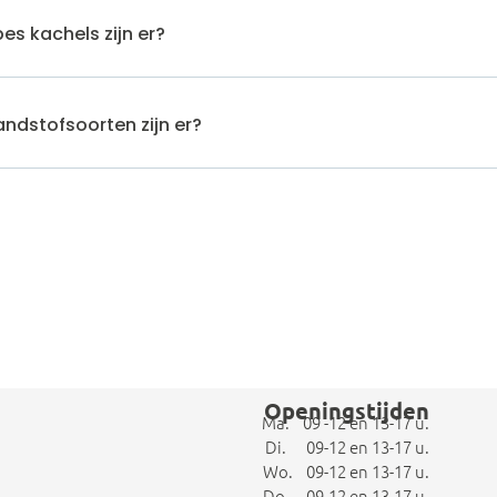
es kachels zijn er?
ndstofsoorten zijn er?
Openingstijden
Ma. 09 -12 en 13-17 u.
Di. 09-12 en 13-17 u.
Wo. 09-12 en 13-17 u.
Do. 09-12 en 13-17 u.