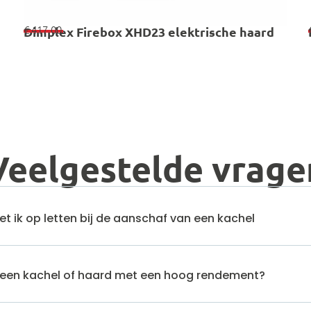
€
417,00
Dimplex Firebox XHD23 elektrische haard
Veelgestelde vrage
 ik op letten bij de aanschaf van een kachel
en kachel of haard met een hoog rendement?