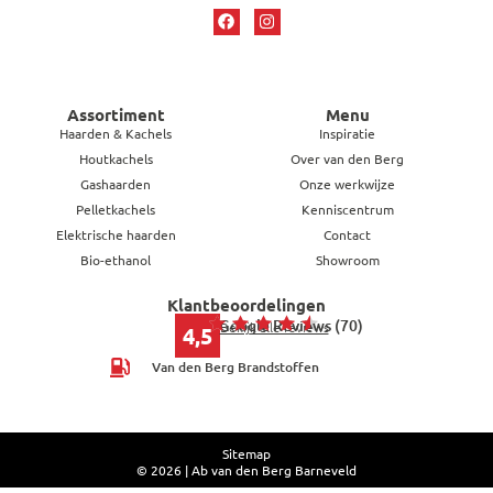
Assortiment
Menu
Haarden & Kachels
Inspiratie
Houtkachels
Over van den Berg
Gashaarden
Onze werkwijze
Pelletkachels
Kenniscentrum
Elektrische haarden
Contact
Bio-ethanol
Showroom
Klantbeoordelingen
Google Reviews (70)
Bekijk alle reviews
4,5
Van den Berg Brandstoffen
Sitemap
© 2026 | Ab van den Berg Barneveld