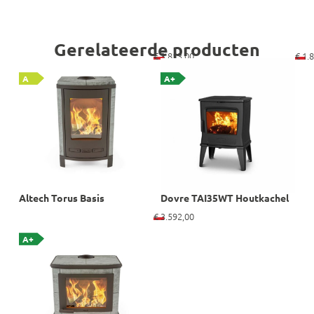
Gerelateerde producten
€
3.813,00
€
1.8
A
A+
Altech Torus Basis
Dovre TAI35WT Houtkachel
€
3.592,00
A+