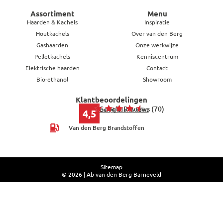
Assortiment
Menu
Haarden & Kachels
Inspiratie
Houtkachels
Over van den Berg
Gashaarden
Onze werkwijze
Pelletkachels
Kenniscentrum
Elektrische haarden
Contact
Bio-ethanol
Showroom
Klantbeoordelingen
Google Reviews (70)
Bekijk alle reviews
4,5
Van den Berg Brandstoffen
Sitemap
© 2026 | Ab van den Berg Barneveld