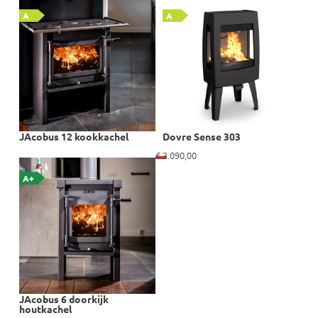
A
A
JAcobus 12 kookkachel
Dovre Sense 303
€
3.090,00
A+
JAcobus 6 doorkijk
houtkachel