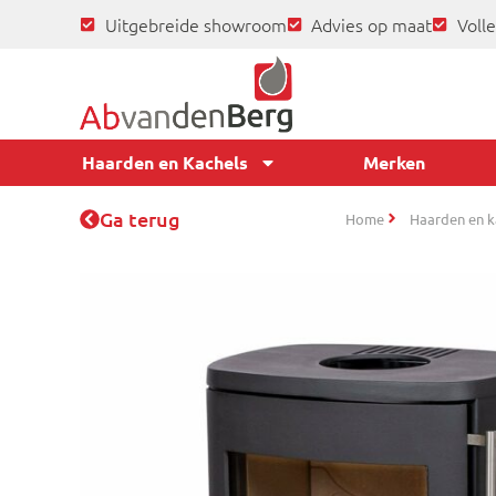
Uitgebreide showroom
Advies op maat
Volle
Haarden en Kachels
Merken
Ga terug
Home
Haarden en k