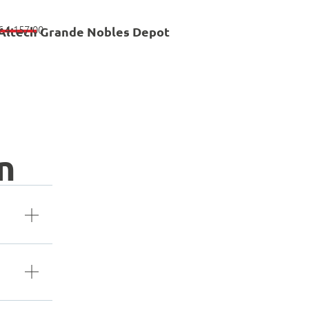
€
4.157,00
Altech Grande Nobles Depot
n