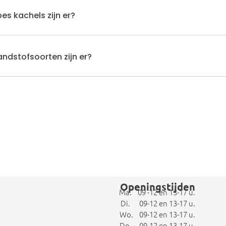
es kachels zijn er?
ndstofsoorten zijn er?
Openingstijden
Ma. 09 -12 en 13-17 u.
Di. 09-12 en 13-17 u.
Wo. 09-12 en 13-17 u.
Do. 09-12 en 13-17 u.