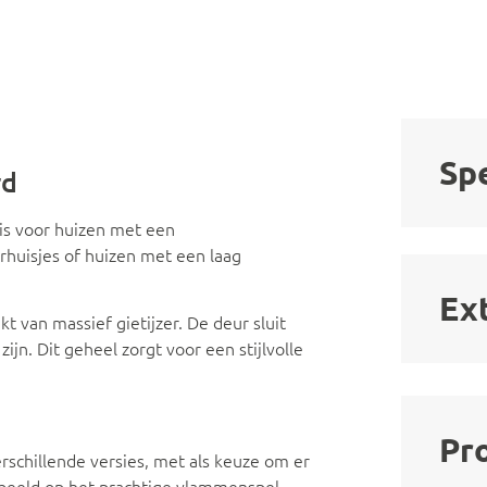
Spe
rd
 is voor huizen met een
huisjes of huizen met een laag
Ex
 van massief gietijzer. De deur sluit
jn. Dit geheel zorgt voor een stijlvolle
Pr
erschillende versies, met als keuze om er
ig beeld op het prachtige vlammenspel.