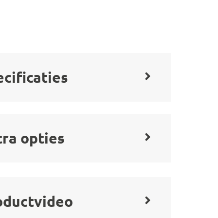
cificaties
tra opties
oductvideo