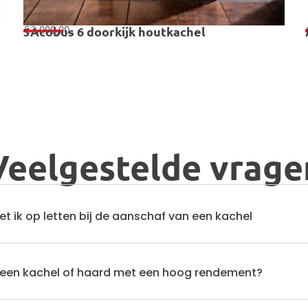
€
3.090,00
JAcobus 6 doorkijk houtkachel
Veelgestelde vrage
 ik op letten bij de aanschaf van een kachel
en kachel of haard met een hoog rendement?