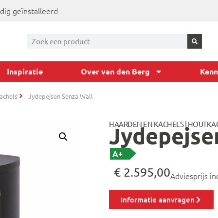
dig geïnstalleerd
Inspiratie
Over van den Berg
Kenn
achels
Jydepejsen Senza Wall
HAARDEN EN KACHELS
|
HOUTKA
Jydepejse
A+
€
2.595,00
Adviesprijs in
Informatie aanvragen