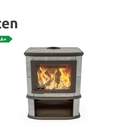
ten
A+