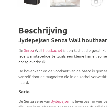
Beschrijving
Jydepejsen Senza Wall houthaa
De
Senza
Wall
houtkachel
is een kachel die geschikt
lage warmtebehoefte, zoals een kleine kamer, zomer
energieverbruik.
De bovenkant en de voorkant van de haard is gemaakt
vanzelf door de magneten die in de kachel verwerkt zi
haard.
Serie
De Senza serie van
Jydepejsen
is leverbaar in vier v
zijruiten in te plaatsen. Dit zorgt voor een driezijd