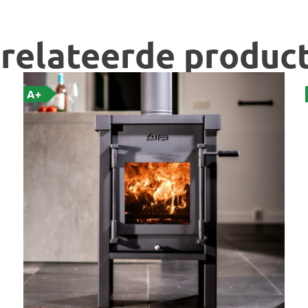
relateerde produc
A+