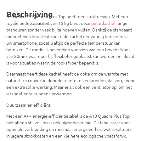
Beschrijving
De Nobis A10 Quadra Plus Top heeft een strak design. Met een
royale pelletcapaciteit van 15 kg biedt deze
pelletkachel
lange
branduren zonder vaak bij te hoeven vullen. Dankzij de standaard
meegeleverde wifi-kit kunt u de kachel eenvoudig bedienen via
uw smartphone, zodat u altijd de perfecte temperatuur kan
bereiken. Dit model is bovendien voorzien van een bovenafvoer
van 80mm, waardoor hij flexibeler geplaatst kan worden en ideaal
is voor situaties waarin de rookafvoer beperkt is.
Daarnaast heeft deze kachel heeft de optie om de warmte met
natuurlijke convectie door de ruimte te verspreiden, dat zorgt voor
een extra stille werking. Maar er zit ook een ventilator op, om net
iets sneller te kunnen verwarmen.
Duurzaam en efficiënt
Met een A++ energie-efficiëntielabel is de A10 Quadra Plus Top
niet alleen stijlvol, maar ook bijzonder zuinig. Dit label staat voor
optimale verbranding en minimaal energieverlies, wat resulteert
in lagere stookkosten en een kleinere ecologische voetafdruk.