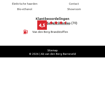
Elektrische haarden
Contact
Bio-ethanol
Showroom
Klantbeoordelingen
Google Reviews (70)
Bekijk alle reviews
4,5
Van den Berg Brandstoffen
Sitemap
© 2026 | Ab van den Berg Barneveld