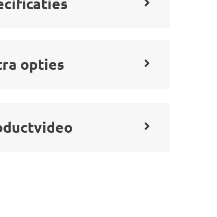
cificaties
tra opties
oductvideo