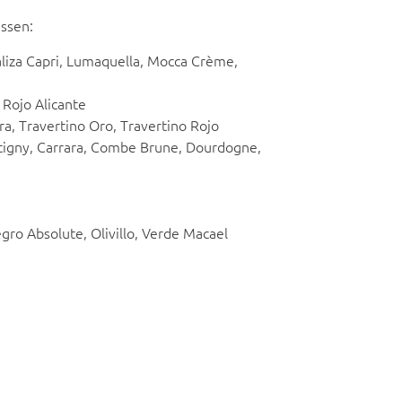
assen:
Caliza Capri, Lumaquella, Mocca Crème,
 Rojo Alicante
ra, Travertino Oro, Travertino Rojo
retigny, Carrara, Combe Brune, Dourdogne,
egro Absolute, Olivillo, Verde Macael