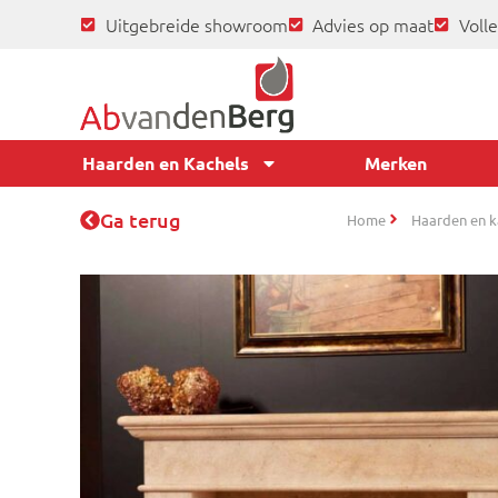
Uitgebreide showroom
Advies op maat
Volle
Haarden en Kachels
Merken
Ga terug
Home
Haarden en k