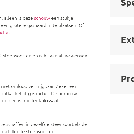
Spe
, alleen is deze
schouw
een stukje
een grotere gashaard in te plaatsen. Of
achel
.
Ex
2 steensoorten en is hij aan al uw wensen
Pr
k met omloop verkrijgbaar. Zeker een
 houtkachel of gaskachel. De ombouw
r op en is minder kolossaal.
te schaffen in dezelfde steensoort als de
verschillende steensoorten.