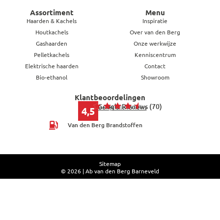
Assortiment
Menu
Haarden & Kachels
Inspiratie
Houtkachels
Over van den Berg
Gashaarden
Onze werkwijze
Pelletkachels
Kenniscentrum
Elektrische haarden
Contact
Bio-ethanol
Showroom
Klantbeoordelingen
Google Reviews (70)
Bekijk alle reviews
4,5
Van den Berg Brandstoffen
Sitemap
© 2026 | Ab van den Berg Barneveld