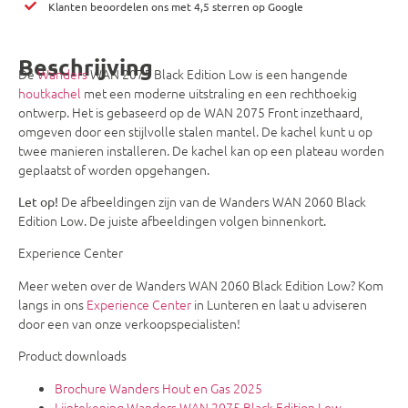
Klanten beoordelen ons met 4,5 sterren op Google
Beschrijving
De
Wanders
WAN 2075 Black Edition Low is een hangende
houtkachel
met een moderne uitstraling en een rechthoekig
ontwerp. Het is gebaseerd op de WAN 2075 Front inzethaard,
omgeven door een stijlvolle stalen mantel. De kachel kunt u op
twee manieren installeren. De kachel kan op een plateau worden
geplaatst of worden opgehangen.
De afbeeldingen zijn van de Wanders WAN 2060 Black
Let op!
Edition Low. De juiste afbeeldingen volgen binnenkort.
Experience Center
Meer weten over de Wanders WAN 2060 Black Edition Low? Kom
langs in ons
Experience Center
in Lunteren en laat u adviseren
door een van onze verkoopspecialisten!
Product downloads
Brochure Wanders Hout en Gas 2025
Lijntekening Wanders WAN 2075 Black Edition Low