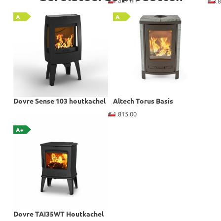
€
2.462,00
€
3.8
A
A
Dovre Sense 103 houtkachel
Altech Torus Basis
€
1.815,00
A+
Dovre TAI35WT Houtkachel