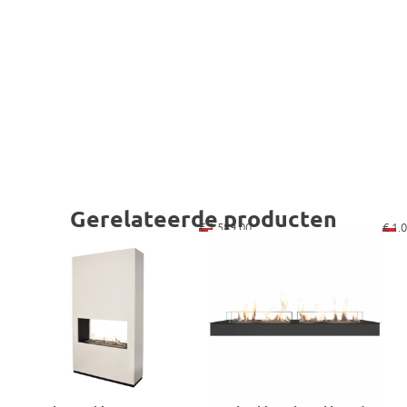
Gerelateerde producten
€
2.589,00
€
1.0