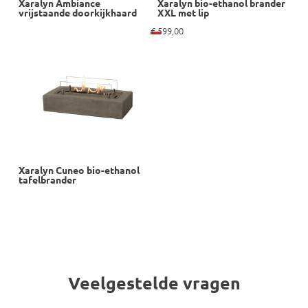
Xaralyn Ambiance
Xaralyn bio-ethanol brander
vrijstaande doorkijkhaard
XXL met lip
€
599,00
Xaralyn Cuneo bio-ethanol
tafelbrander
Veelgestelde vragen